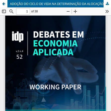
ADOÇÃO DO CICLO DE VIDA NA DETERMINAÇÃO DA ALOCAÇÃO ÓTIMA DAS ENTIDADES FECHADAS DE PREVIDÊNCIA COMPLEMENTAR NO BRASIL