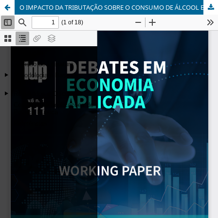
O IMPACTO DA TRIBUTAÇÃO SOBRE O CONSUMO DE ÁLCOOL E A MORTALIDADE POR CIRROSE HEPÁTICA NO BRASIL: UMA ANÁLISE EM PAINEL COM VARIÁVEL INSTRUMENTAL – 2010 a 2021