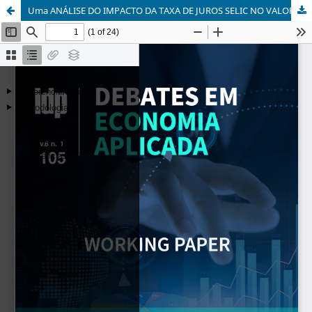
Uma ANÁLISE DO IMPACTO DA TAXA DE JUROS SELIC NO VALOR DAS EMPRESAS DO ÍNDICE IBOVESPA E SUA INFLUÊNCIA SETORIAL