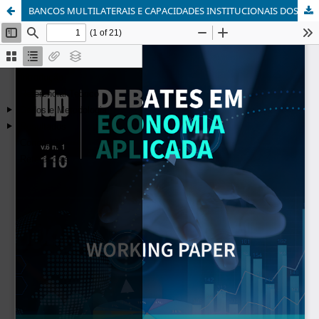
BANCOS MULTILATERAIS E CAPACIDADES INSTITUCIONAIS DOS MUNICÍPIOS: EVIDÊNCIAS PARA PREFEITURAS BRASILEIRAS