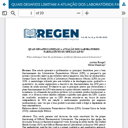
QUAIS DESAFIOS LIMITAM A ATUAÇÃO DOS LABORATÓRIOS FARMACÊUTICOS OFICIAIS (LFO)?