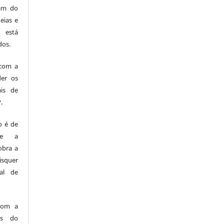
am do
eias e
 está
dos.
com a
der os
ais de
.
o é de
me a
obra a
squer
ual de
com a
os do