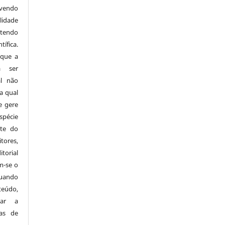
avendo
idade
 tendo
ífica.
 que a
á ser
al não
a qual
e gere
spécie
rte do
tores,
orial
m-se o
uando
teúdo,
zar a
as de