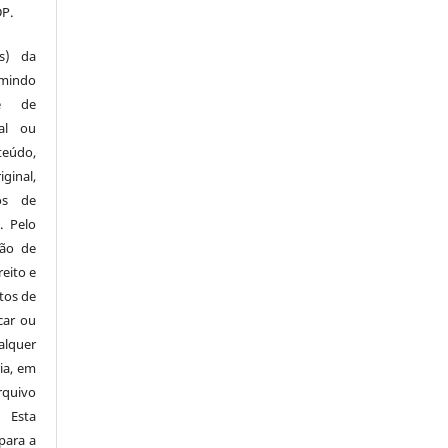
DP.
es) da
umindo
te de
al ou
teúdo,
ginal,
os de
. Pelo
ção de
reito e
tos de
car ou
alquer
ia, em
rquivo
 Esta
para a