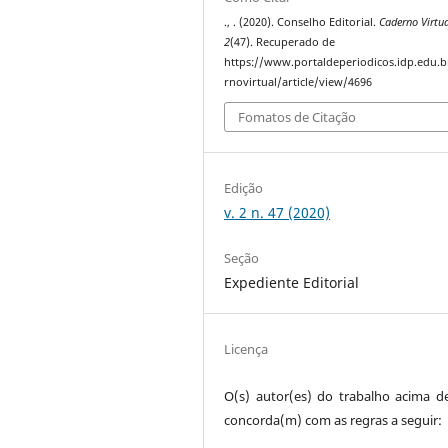
., . (2020). Conselho Editorial.
Caderno Virtu
2
(47). Recuperado de
https://www.portaldeperiodicos.idp.edu.b
rnovirtual/article/view/4696
Fomatos de Citação
Edição
v. 2 n. 47 (2020)
Seção
Expediente Editorial
Licença
O(s) autor(es) do trabalho acima de
concorda(m) com as regras a seguir: