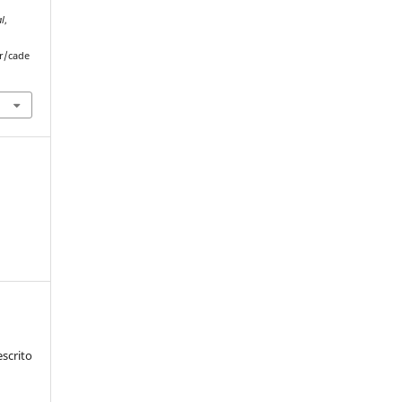
al
,
r/cade
scrito