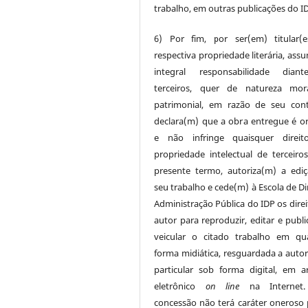
trabalho, em outras publicações do I
6) Por fim, por ser(em) titular(
respectiva propriedade literária, ass
integral responsabilidade dian
terceiros, quer de natureza mor
patrimonial, em razão de seu con
declara(m) que a obra entregue é ori
e não infringe quaisquer direit
propriedade intelectual de terceiros
presente termo, autoriza(m) a edi
seu trabalho e cede(m) à Escola de Di
Administração Pública do IDP os direi
autor para reproduzir, editar e publi
veicular o citado trabalho em qu
forma midiática, resguardada a autor
particular sob forma digital, em a
eletrônico
on line
na Internet.
concessão não terá caráter oneroso 