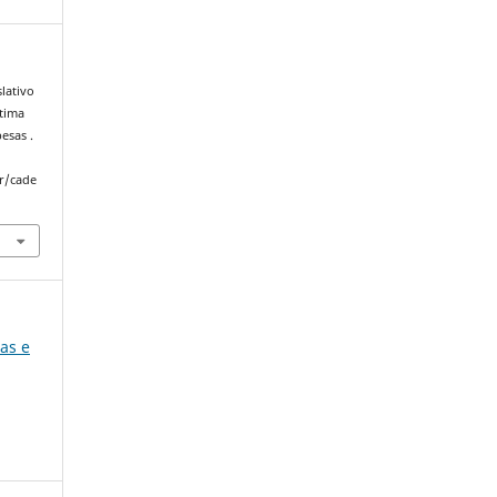
slativo
ltima
esas .
r/cade
ias e