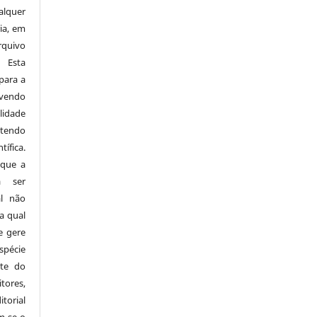
alquer
ia, em
rquivo
 Esta
para a
avendo
idade
 tendo
ífica.
 que a
á ser
al não
a qual
e gere
spécie
rte do
tores,
orial