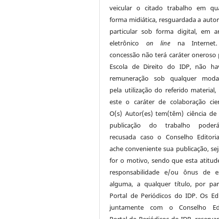
veicular o citado trabalho em qu
forma midiática, resguardada a autor
particular sob forma digital, em a
eletrônico
on line
na Internet.
concessão não terá caráter oneroso 
Escola de Direito do IDP, não h
remuneração sob qualquer modal
pela utilização do referido material,
este o caráter de colaboração cient
O(s) Autor(es) tem(têm) ciência de
publicação do trabalho poder
recusada caso o Conselho Editori
ache conveniente sua publicação, sej
for o motivo, sendo que esta atitud
responsabilidade e/ou ônus de e
alguma, a qualquer título, por pa
Portal de Periódicos do IDP. Os Edi
juntamente com o Conselho Edit