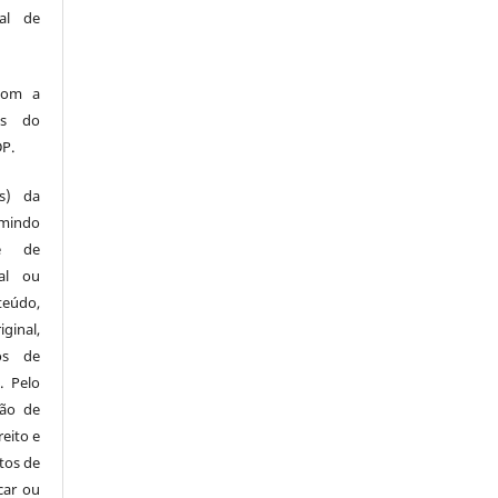
ual de
com a
os do
DP.
es) da
umindo
te de
al ou
teúdo,
ginal,
os de
. Pelo
ção de
reito e
tos de
car ou