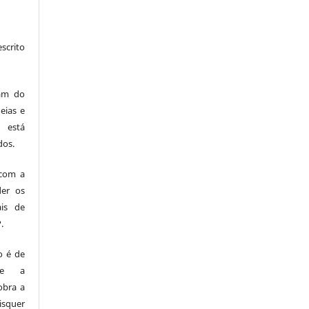
scrito
am do
eias e
 está
dos.
com a
der os
ais de
.
o é de
me a
obra a
squer