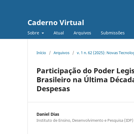
Caderno Virtual
Sobre
Atual
Arquivos
Submissões
Início
/
Arquivos
/
v. 1 n. 62 (2025): Novas Tecnologi
Participação do Poder Legi
Brasileiro na Última Décad
Despesas
Daniel Dias
Instituto de Ensino, Desenvolvimento e Pesquisa (IDP)