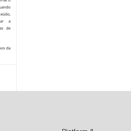
m-se o
uando
teúdo,
zar a
as de
mos da