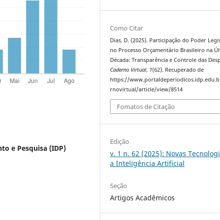
Como Citar
Dias, D. (2025). Participação do Poder Legi
no Processo Orçamentário Brasileiro na Ú
Década: Transparência e Controle das Desp
Caderno Virtual
,
1
(62). Recuperado de
https://www.portaldeperiodicos.idp.edu.b
rnovirtual/article/view/8514
Fomatos de Citação
Edição
to e Pesquisa (IDP)
v. 1 n. 62 (2025): Novas Tecnolog
a Inteligência Artificial
Seção
Artigos Acadêmicos