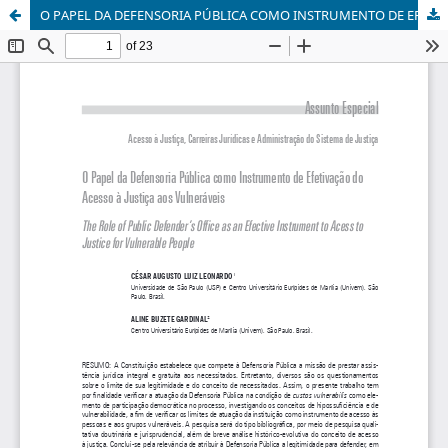
O PAPEL DA DEFENSORIA PÚBLICA COMO INSTRUMENTO DE EFETIVAÇÃO DO ACESSO À JUSTIÇA AOS VULNERÁVEIS