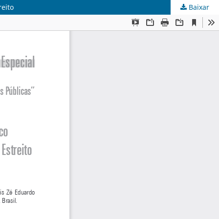
reito
Baixar