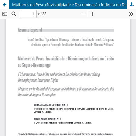
Mulheres da Pesca:Invisibilidade e Discriminação Indireta no Direito ao Seguro Desemprego