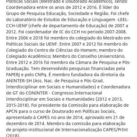
Políticas Sociais (Mestrado e Doutorado Acadêmico), sendo
Coordenadora entre os anos de 2012 e 2016. É líder do
Grupo de Pesquisa Educação, Sociedade e Região. Foi chefe
do Laboratório de Estudos de Educação e Linguagem -LEEL-
CCH-UENF (chefe de departamento de Educação) de 2007 a
2012. Foi coordenador de IC do CCH no periodo 2007-2008.
Entre 2006 e 2018 foi membro do colegiado do Mestrado em
Políticas Sociais da UENF. Entre 2007 e 2012 foi membro do
Colegiado do Centro de Ciências do Homem; membro do
Colegiado Acadêmico; Membro do Conselho Universitário.
Entre 2012 e 2016 foi membro da Câmara de Pesquisa e Pós-
Graduação. Tem desenvolvido pesquisas financiadas pela
FAPERJ e pelo CNPq. É membro fundadora da diretoria da
ANINTER-SH (Ass. Nac. de Pesquisa e Pós-Grad.
Interdisciplinar em Sociais e Humanidades) e Coordenadora
de GT do CONINTER - Congresso Internacional
Interdisciplinar em Sociais e Humanidades (2012 e 2013,
2015-2018). Foi presidente da Comissão para elaboração de
APCN para o curso de Doutorado em Políticas Sociais,
apresentado à CAPES no ano de 2014, aprovado em 21 de
dezembro de 2014. Membro da comissão para elaboração
de projeto institucional de Internacionalização CAPES/PrInt
(2018).