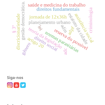
gestão democrática.
saúde e medicina do trabalho
direitos fundamentais
criminologia
estatuto da cidade
assistência social
discricionariedade
jornada de 12x36h
planejamento urbano
adin
lei
§ 3º
adpf
teoria da legislação
reserva do possível
normas parasitárias
direito social
artigo 20
gênero
adc
Siga-nos