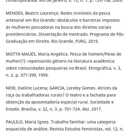
contemporânea. Rio de Janeiro, v. 13, n. 1, p. 135-158, 2009.
MENDES, Beatriz Lourenço. Redes invisíveis da pesca
artesanal em Rio Grande: obstáculos e barreiras impostos
às mulheres pescadoras na busca dos direitos sociais
previdenciários. Dissertação de mestrado. Programa de Pós-
Graduação em Direito. Rio Grande, FURG, 2019.
MOTTA-MAUÉS, Maria Angélica. Pesca de homem/Peixe de
mulher(?): repensando gênero na literatura acadêmica
sobre comunidades pesqueiras no Brasil. Etnográfica, v. 3,
n. 2, p. 377-399, 1999.
NERI, Eveline Lucena; GARCIA, Loreley Gomes. Atrizes da
roça ou trabalhadoras rurais? O teatro e a fachada para
obtenção da aposentadoria especial rural. Sociedade e
Estado. Brasília, v. 32, n. 3, p. 701-724, dez. 2017.
PAULILO, Maria Ignez. Trabalho familiar: uma categoria
esquecida de análise. Revista Estudos Feministas, vol. 12, n.