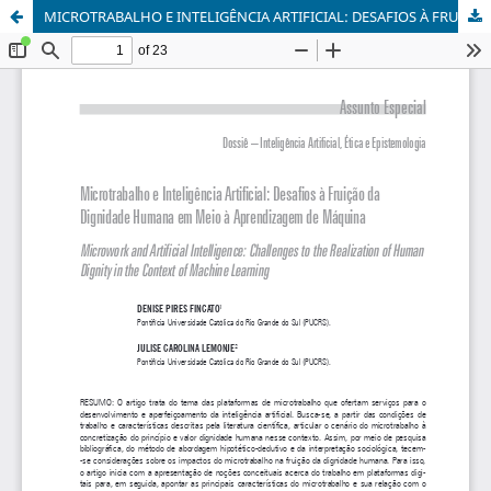
MICROTRABALHO E INTELIGÊNCIA ARTIFICIAL: DESAFIOS À FRUIÇÃO DA DIGNIDADE HUMANA EM MEIO À APRENDIZAGEM DE MÁQUINA