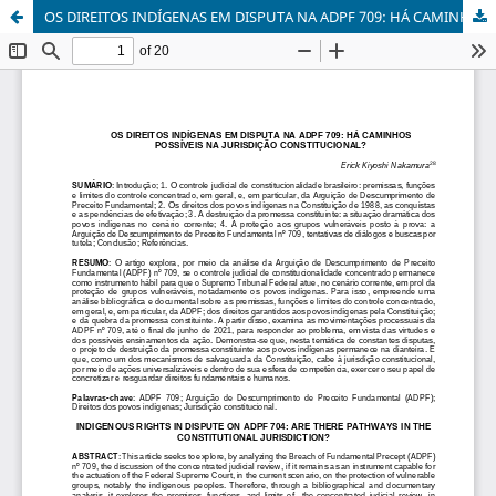
OS DIREITOS INDÍGENAS EM DISPUTA NA ADPF 709: HÁ CAMINHOS POSSÍVEIS NA JURISDIÇÃO CONSTITUCIONAL?