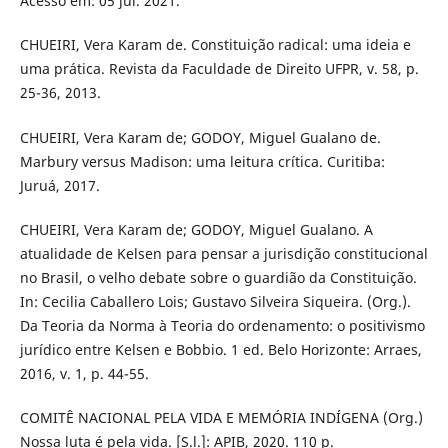
Acesso em: 05 jul. 2021.
CHUEIRI, Vera Karam de. Constituição radical: uma ideia e
uma prática. Revista da Faculdade de Direito UFPR, v. 58, p.
25-36, 2013.
CHUEIRI, Vera Karam de; GODOY, Miguel Gualano de.
Marbury versus Madison: uma leitura crítica. Curitiba:
Juruá, 2017.
CHUEIRI, Vera Karam de; GODOY, Miguel Gualano. A
atualidade de Kelsen para pensar a jurisdição constitucional
no Brasil, o velho debate sobre o guardião da Constituição.
In: Cecilia Caballero Lois; Gustavo Silveira Siqueira. (Org.).
Da Teoria da Norma à Teoria do ordenamento: o positivismo
jurídico entre Kelsen e Bobbio. 1 ed. Belo Horizonte: Arraes,
2016, v. 1, p. 44-55.
COMITÊ NACIONAL PELA VIDA E MEMÓRIA INDÍGENA (Org.)
Nossa luta é pela vida. [S.l.]: APIB, 2020. 110 p.