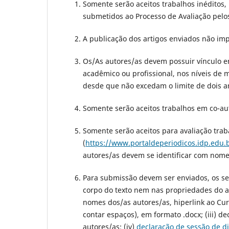
Somente serão aceitos trabalhos inéditos, 
submetidos ao Processo de Avaliação pelos 
A publicação dos artigos enviados não im
Os/As autores/as devem possuir vínculo
acadêmico ou profissional, nos níveis de
desde que não excedam o limite de dois a
Somente serão aceitos trabalhos em co-aut
Somente serão aceitos para avaliação traba
(
https://www.portaldeperiodicos.idp.edu.
autores/as devem se identificar com nome,
Para submissão devem ser enviados, os seg
corpo do texto nem nas propriedades do ar
nomes dos/as autores/as, hiperlink ao Curr
contar espaços), em formato .docx; (iii) 
autores/as; (iv)
declaração de sessão de di