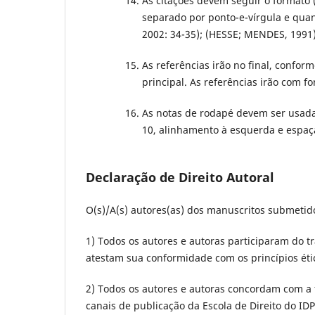
As citações devem seguir o formato
separado por ponto-e-vírgula e qua
2002: 34-35); (HESSE; MENDES, 199
As referências irão no final, confo
principal. As referências irão com fo
As notas de rodapé devem ser usada
10, alinhamento à esquerda e espaç
Declaração de Direito Autoral
O(s)/A(s) autores(as) dos manuscritos submetid
1) Todos os autores e autoras participaram do tr
atestam sua conformidade com os princípios étic
2) Todos os autores e autoras concordam com a f
canais de publicação da Escola de Direito do IDP