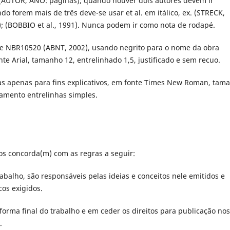
 (AUTOR, ANO: páginas); quando houver dois autores devem ir
ndo forem mais de três deve-se usar
et al.
em itálico, ex. (STRECK,
1); (BOBBIO
et al.
, 1991). Nunca podem ir como nota de rodapé.
rme NBR10520 (ABNT, 2002), usando negrito para o nome da obra
nte Arial, tamanho 12, entrelinhado 1,5, justificado e sem recuo.
s apenas para fins explicativos, em fonte Times New Roman, tam
amento entrelinhas simples.
os concorda(m) com as regras a seguir:
abalho, são responsáveis pelas ideias e conceitos nele emitidos e
os exigidos.
orma final do trabalho e em ceder os direitos para publicação nos
.