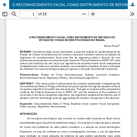
O RECONHECIMENTO FACIAL COMO INSTRUMENTO DE REFORÇO DO ESTADO DE COISAS INCONSTITUCIONAIS NO BRASIL