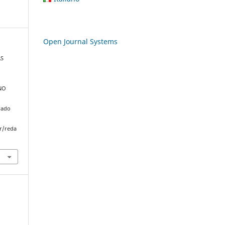
Open Journal Systems
AS
NO
rado
r/reda