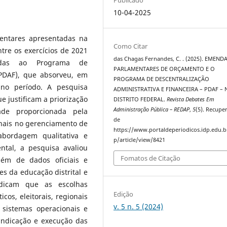
10-04-2025
entares apresentadas na
Como Citar
ntre os exercícios de 2021
das Chagas Fernandes, C. . (2025). EMEND
adas ao Programa de
PARLAMENTARES DE ORÇAMENTO E O
(PDAF), que absorveu, em
PROGRAMA DE DESCENTRALIZAÇÃO
no período. A pesquisa
ADMINISTRATIVA E FINANCEIRA – PDAF – 
ue justificam a priorização
DISTRITO FEDERAL.
Revista Debates Em
Administração Pública – REDAP
,
5
(5). Recupe
ade proporcionada pela
de
onais no gerenciamento de
https://www.portaldeperiodicos.idp.edu.b
bordagem qualitativa e
p/article/view/8421
ntal, a pesquisa avaliou
Fomatos de Citação
além de dados oficiais e
es da educação distrital e
ndicam que as escolhas
Edição
icos, eleitorais, regionais
v. 5 n. 5 (2024)
 sistemas operacionais e
indicação e execução das