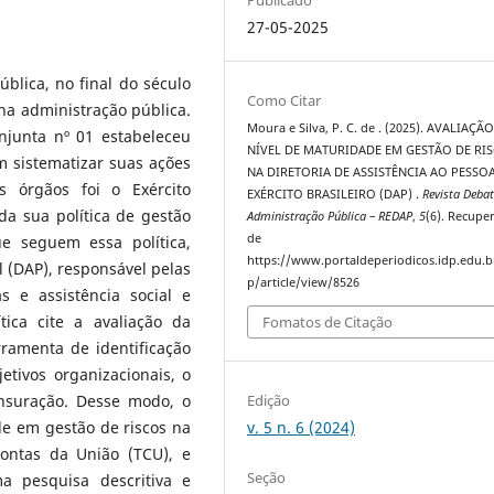
27-05-2025
lica, no final do século
Como Citar
na administração pública.
Moura e Silva, P. C. de . (2025). AVALIAÇÃ
njunta nº 01 estabeleceu
NÍVEL DE MATURIDADE EM GESTÃO DE RI
m sistematizar suas ações
NA DIRETORIA DE ASSISTÊNCIA AO PESSO
s órgãos foi o Exército
EXÉRCITO BRASILEIRO (DAP) .
Revista Deba
da sua política de gestão
Administração Pública – REDAP
,
5
(6). Recupe
de
ue seguem essa política,
https://www.portaldeperiodicos.idp.edu.b
l (DAP), responsável pelas
p/article/view/8526
as e assistência social e
tica cite a avaliação da
Fomatos de Citação
ramenta de identificação
etivos organizacionais, o
Edição
suração. Desse modo, o
v. 5 n. 6 (2024)
de em gestão de riscos na
ontas da União (TCU), e
Seção
ma pesquisa descritiva e