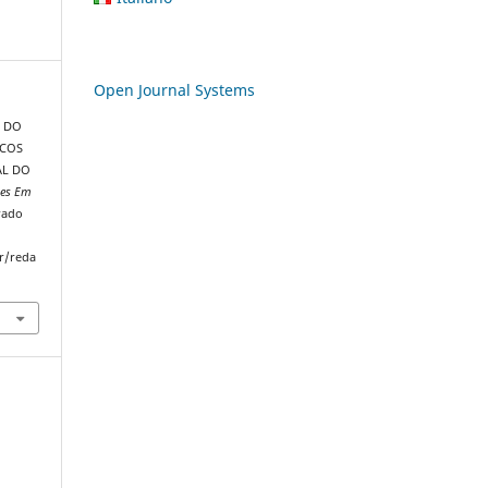
Open Journal Systems
O DO
SCOS
AL DO
tes Em
rado
r/reda