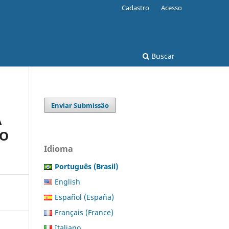
Cadastro
Acesso
Buscar
Enviar Submissão
A
RO
Idioma
Português (Brasil)
English
Español (España)
Français (France)
Italiano