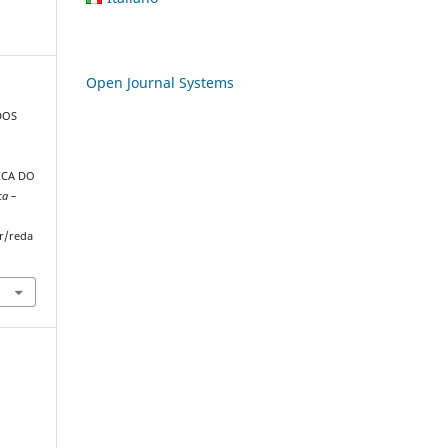
Open Journal Systems
 DOS
S
ICA DO
ca –
r/reda