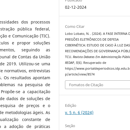
02-12-2024
cessidades dos processos
Como Citar
stração pública federal,
Lobo Lobato, N. . (2024). A FASE INTERNA
ção e Comunicação (TIC).
PREGÕES ELETRÔNICOS DE DEFESA
áculos e propor soluções
CIBERNÉTICA: ESTUDO DE CASO À LUZ DA
imentos, seguindo as
RECOMENDAÇÕES DE GOVERNANÇA PÚBL
bunal de Contas da União
TCU.
Revista Debates Em Administração Públi
REDAP
,
5
(6). Recuperado de
de 2019. Utilizou-se uma
https://www.portaldeperiodicos.idp.edu.b
 normativos, entrevistas
p/article/view/8574
os. Os resultados apontam
roblemas na pesquisa de
Fomatos de Citação
 Propõe-se a capacitação
 de dados de soluções de
Edição
pesquisa de preços e o
v. 5 n. 6 (2024)
de metodologias ágeis. As
ualização constante de
Seção
o a adoção de práticas