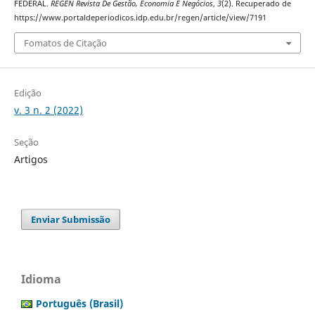
FEDERAL.
REGEN Revista De Gestão, Economia E Negócios
,
3
(2). Recuperado de
https://www.portaldeperiodicos.idp.edu.br/regen/article/view/7191
Fomatos de Citação
Edição
v. 3 n. 2 (2022)
Seção
Artigos
Enviar Submissão
Idioma
Português (Brasil)