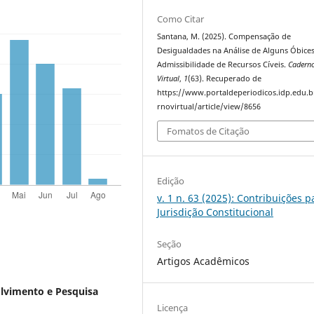
Como Citar
Santana, M. (2025). Compensação de
Desigualdades na Análise de Alguns Óbice
Admissibilidade de Recursos Cíveis.
Cadern
Virtual
,
1
(63). Recuperado de
https://www.portaldeperiodicos.idp.edu.b
rnovirtual/article/view/8656
Fomatos de Citação
Edição
v. 1 n. 63 (2025): Contribuições p
Jurisdição Constitucional
Seção
Artigos Acadêmicos
olvimento e Pesquisa
Licença