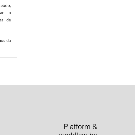
teúdo,
zar a
as de
mos da