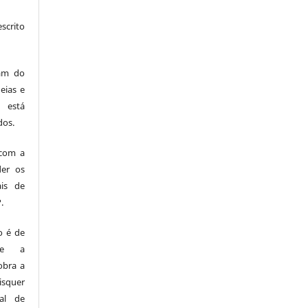
scrito
am do
eias e
 está
dos.
com a
der os
ais de
.
o é de
me a
obra a
squer
ual de