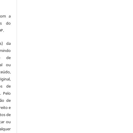
com a
os do
DP.
es) da
umindo
te de
al ou
teúdo,
ginal,
os de
. Pelo
ção de
reito e
tos de
car ou
alquer