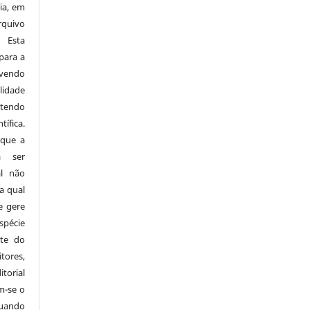
ia, em
rquivo
 Esta
para a
avendo
idade
 tendo
ífica.
 que a
á ser
al não
a qual
e gere
spécie
rte do
tores,
orial
m-se o
uando