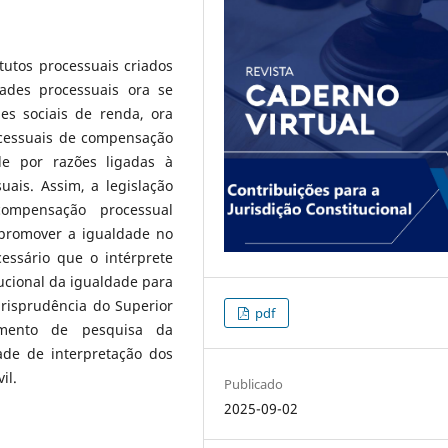
tutos processuais criados
dades processuais ora se
s sociais de renda, ora
cessuais de compensação
e por razões ligadas à
uais. Assim, a legislação
compensação processual
e promover a igualdade no
essário que o intérprete
itucional da igualdade para
urisprudência do Superior
pdf
emento de pesquisa da
ade de interpretação dos
il.
Publicado
2025-09-02