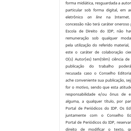
forma midiática, resguardada a autor
particular sob forma digital, em a
eletrônico
on line
na Internet.
concessão não terá caráter oneroso 
Escola de Direito do IDP, não h
remuneração sob qualquer modal
pela utilização do referido material,
este o caráter de colaboração cient
O(s) Autor(es) tem(têm) ciência de
publicação do trabalho poder
recusada caso o Conselho Editori
ache conveniente sua publicação, sej
for o motivo, sendo que esta atitud
responsabilidade e/ou ônus de e
alguma, a qualquer título, por pa
Portal de Periódicos do IDP. Os Edi
juntamente com o Conselho Edit
Portal de Periódicos do IDP, reserva
direito de modificar o texto, q