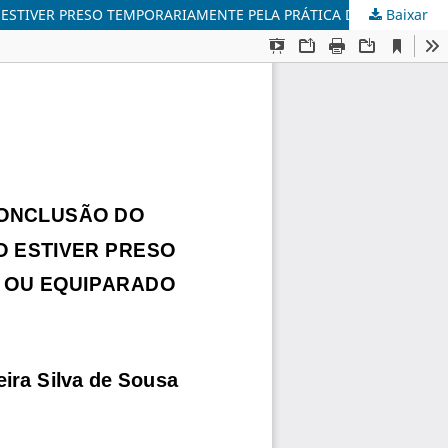
Baixar
ALGUMAS CONSIDERAÇÕES ACERCA DO PRAZO DE CONCLUSÃO DO INQUÉRITO POLICIAL NOS CASOS EM QUE O INVESTIGADO ESTIVER PRESO TEMPORARIAMENTE PELA PRÁTICA DE CRIME HEDIONDO OU EQUIPARADO