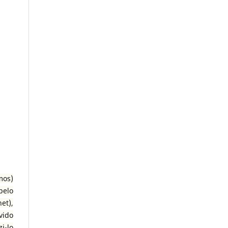
mos)
pelo
et),
vido
i-lo