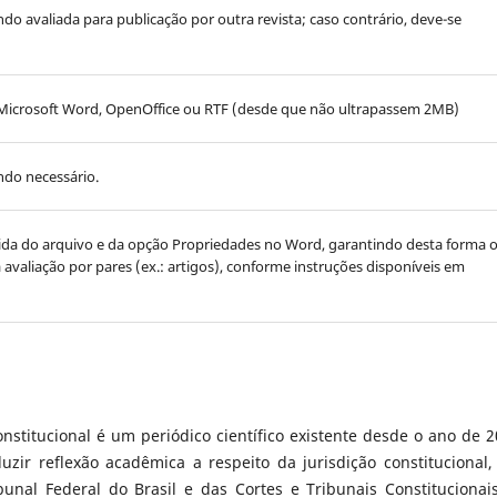
endo avaliada para publicação por outra revista; caso contrário, deve-se
Microsoft Word, OpenOffice ou RTF (desde que não ultrapassem 2MB)
ndo necessário.
ovida do arquivo e da opção Propriedades no Word, garantindo desta forma 
ra avaliação por pares (ex.: artigos), conforme instruções disponíveis em
nstitucional é um periódico científico existente desde o ano de 2
zir reflexão acadêmica a respeito da jurisdição constitucional,
unal Federal do Brasil e das Cortes e Tribunais Constitucionai