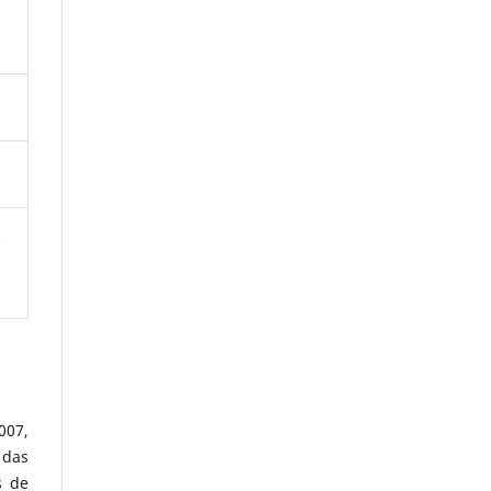
o
007,
 das
s de