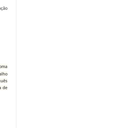
ação
ioma
alho
guês
a de