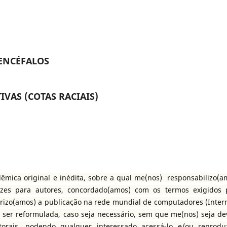
NENCÉFALOS
IVAS (COTAS RACIAIS)
êmica original e inédita, sobre a qual me(nos) responsabilizo(a
rizes para autores, concordado(amos) com os termos exigidos 
torizo(amos) a publicação na rede mundial de computadores (Intern
ser reformulada, caso seja necessário, sem que me(nos) seja de
orais, podendo qualquer interessado acessá-lo e/ou reproduz