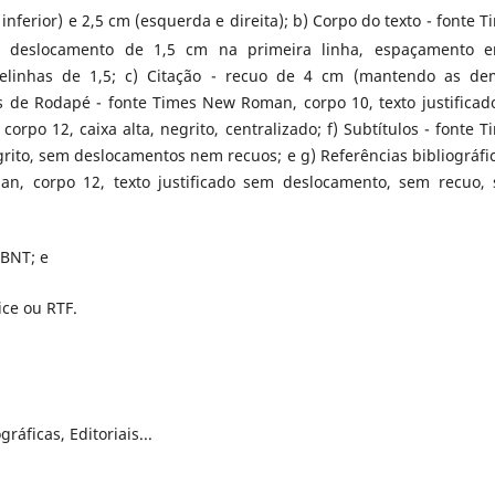
nferior) e 2,5 cm (esquerda e direita); b) Corpo do texto - fonte T
o, deslocamento de 1,5 cm na primeira linha, espaçamento e
relinhas de 1,5; c) Citação - recuo de 4 cm (mantendo as de
as de Rodapé - fonte Times New Roman, corpo 10, texto justificado
orpo 12, caixa alta, negrito, centralizado; f) Subtítulos - fonte T
grito, sem deslocamentos nem recuos; e g) Referências bibliográfic
an, corpo 12, texto justificado sem deslocamento, sem recuo,
ABNT; e
ce ou RTF.
ráficas, Editoriais...