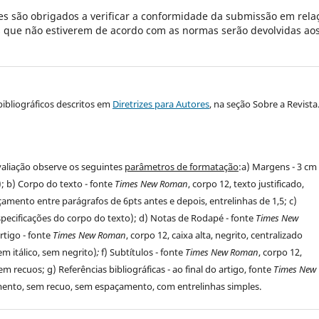
s são obrigados a verificar a conformidade da submissão em rela
es que não estiverem de acordo com as normas serão devolvidas ao
bibliográficos descritos em
Diretrizes para Autores
, na seção Sobre a Revista
aliação observe os seguintes
parâmetros de formatação
:a) Margens - 3 cm
a); b) Corpo do texto - fonte
Times New Roman
, corpo 12, texto justificado,
amento entre parágrafos de 6pts antes e depois, entrelinhas de 1,5; c)
pecificações do corpo do texto); d) Notas de Rodapé - fonte
Times New
artigo - fonte
Times New Roman
, corpo 12, caixa alta, negrito, centralizado
m itálico, sem negrito)
;
f) Subtítulos - fonte
Times New Roman
, corpo 12,
m recuos; g) Referências bibliográficas - ao final do artigo, fonte
Times New
amento, sem recuo, sem espaçamento, com entrelinhas simples.