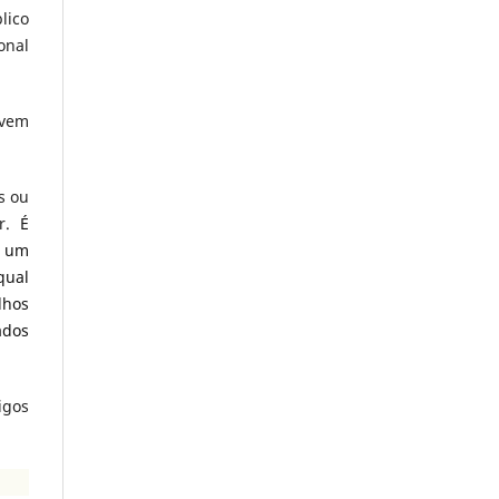
lico
onal
evem
s ou
r.
É
s um
qual
lhos
ados
igos