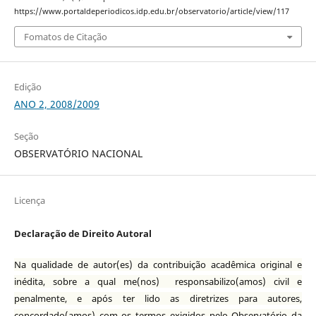
https://www.portaldeperiodicos.idp.edu.br/observatorio/article/view/117
Fomatos de Citação
Edição
ANO 2, 2008/2009
Seção
OBSERVATÓRIO NACIONAL
Licença
Declaração de Direito Autoral
Na qualidade de autor(es) da contribuição acadêmica original e
inédita, sobre a qual me(nos) responsabilizo(amos) civil e
penalmente, e após ter lido as diretrizes para autores,
concordado(amos) com os termos exigidos pelo Observatório da