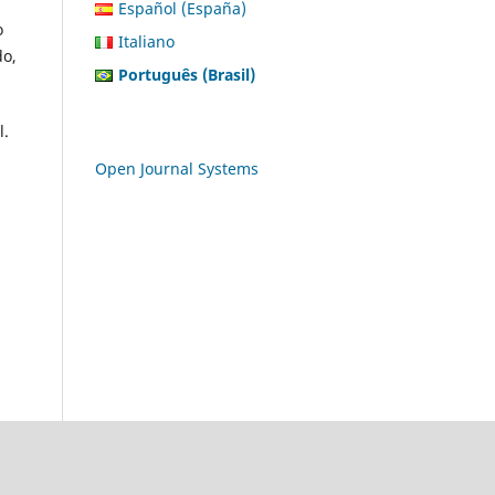
Español (España)
o
Italiano
do,
Português (Brasil)
l.
Open Journal Systems