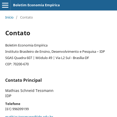
Boletim Economia Empírica
Início
/
Contato
Contato
Boletim Economia Empírica
Instituto Brasileiro de Ensino, Desenvolvimento e Pesquisa – IDP
SGAS Quadra 607 | Módulo 49 | Via L2 Sul - Brasília-DF
CEP: 70200-670
Contato Principal
Mathias Schneid Tessmann
IDP
Telefone
(61) 996099199
mathias.tessmann@idp.edu.br