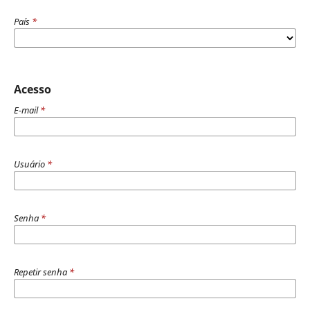
País
*
Acesso
E-mail
*
Usuário
*
Senha
*
Repetir senha
*