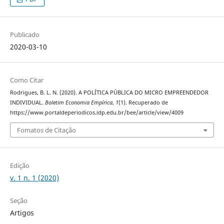
Publicado
2020-03-10
Como Citar
Rodrigues, B. L. N. (2020). A POLÍTICA PÚBLICA DO MICRO EMPREENDEDOR
INDIVIDUAL.
Boletim Economia Empírica
,
1
(1). Recuperado de
https://www.portaldeperiodicos.idp.edu.br/bee/article/view/4009
Fomatos de Citação
Edição
v. 1 n. 1 (2020)
Seção
Artigos