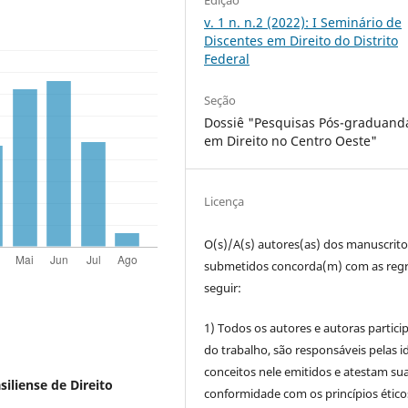
Edição
v. 1 n. n.2 (2022): I Seminário de
Discentes em Direito do Distrito
Federal
Seção
Dossiê "Pesquisas Pós-graduand
em Direito no Centro Oeste"
Licença
O(s)/A(s) autores(as) dos manuscrito
submetidos concorda(m) com as regr
seguir:
1) Todos os autores e autoras partic
do trabalho, são responsáveis pelas id
conceitos nele emitidos e atestam su
siliense de Direito
conformidade com os princípios ético