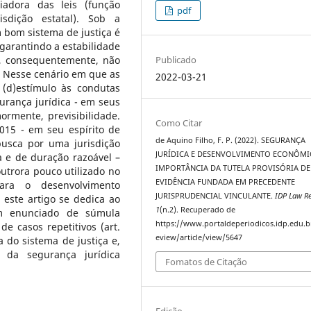
iadora das leis (função
pdf
isdição estatal). Sob a
 bom sistema de justiça é
 garantindo a estabilidade
Publicado
e, consequentemente, não
 Nesse cenário em que as
2022-03-21
 (d)estímulo às condutas
urança jurídica - em seus
ormente, previsibilidade.
Como Citar
2015 - em seu espírito de
de Aquino Filho, F. P. (2022). SEGURANÇA
busca por uma jurisdição
JURÍDICA E DESENVOLVIMENTO ECONÔMI
ra e de duração razoável –
IMPORTÂNCIA DA TUTELA PROVISÓRIA DE
utrora pouco utilizado no
EVIDÊNCIA FUNDADA EM PRECEDENTE
para o desenvolvimento
JURISPRUDENCIAL VINCULANTE.
IDP Law R
 este artigo se dedica ao
1
(n.2). Recuperado de
em enunciado de súmula
https://www.portaldeperiodicos.idp.edu.b
e casos repetitivos (art.
eview/article/view/5647
 do sistema de justiça e,
 da segurança jurídica
Fomatos de Citação