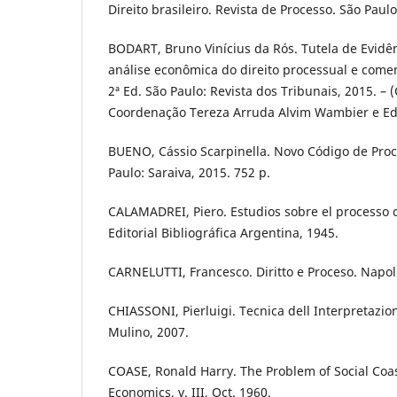
Direito brasileiro. Revista de Processo. São Paul
BODART, Bruno Vinícius da Rós. Tutela de Evidên
análise econômica do direito processual e come
2ª Ed. São Paulo: Revista dos Tribunais, 2015. –
Coordenação Tereza Arruda Alvim Wambier e Edu
BUENO, Cássio Scarpinella. Novo Código de Proc
Paulo: Saraiva, 2015. 752 p.
CALAMADREI, Piero. Estudios sobre el processo ci
Editorial Bibliográfica Argentina, 1945.
CARNELUTTI, Francesco. Diritto e Proceso. Napol
CHIASSONI, Pierluigi. Tecnica dell Interpretazio
Mulino, 2007.
COASE, Ronald Harry. The Problem of Social Coas
Economics, v. III, Oct. 1960.