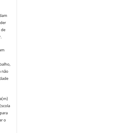
rdam
eder
s de
.
mam
balho,
a não
edade
za(m)
Escola
 para
ar o