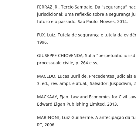
FERRAZ JR., Tercio Sampaio. Da “segurança” naci
jurisdicional: uma reflexão sobre a segurança jur
futuro e o passado. São Paulo: Noeses, 2014.
FUX, Luiz. Tutela de segurança e tutela da evidên
1996.
GIUSEPPE CHIOVENDA, Sulla “perpetuatio iurisdict
processuale civile, p. 264 e ss.
MACEDO, Lucas Buril de. Precedentes judiciais e o
3. ed., rev. ampl. e atual., Salvador: Juspodivm, 
MACKAAY, Ejan. Law and Economics for Civil La
Edward Elgan Publishing Limited, 2013.
MARINONI, Luiz Guilherme. A antecipação da tute
RT, 2006.