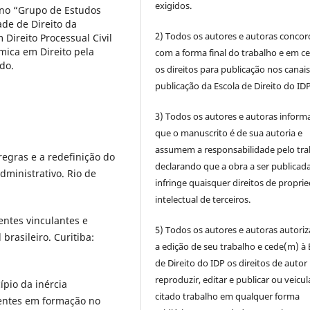
exigidos.
 no “Grupo de Estudos
de de Direito da
2) Todos os autores e autoras conco
 Direito Processual Civil
ica em Direito pela
com a forma final do trabalho e em c
do.
os direitos para publicação nos canai
publicação da Escola de Direito do IDP
3) Todos os autores e autoras infor
que o manuscrito é de sua autoria e
assumem a responsabilidade pelo tra
regras e a redefinição do
declarando que a obra a ser publicad
dministrativo. Rio de
infringe quaisquer direitos de propri
intelectual de terceiros.
entes vinculantes e
5) Todos os autores e autoras autori
brasileiro. Curitiba:
a edição de seu trabalho e cede(m) à 
de Direito do IDP os direitos de autor
reproduzir, editar e publicar ou veicul
pio da inércia
citado trabalho em qualquer forma
ntes em formação no