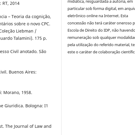
midiática, resguardada a autoria, em
o: RT, 2014
particular sob forma digital, em arqui
eletrônico online na Internet. Esta
cia – Teoria da cognição,
concessão não terá caráter oneroso p
ntários sobre o novo CPC.
Escola de Direito do IDP, não havend
 (Coleção Liebman /
remuneração sob qualquer modalida
ardo Talamini). 175 p.
pela utilização do referido material, 
esso Civil anotado. São
este o caráter de colaboração científi
vil. Buenos Aires:
i: Morano, 1958.
ne Giuridica. Bologna: I1
t. The Journal of Law and