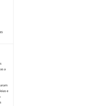
as
s
as a
iparam
eias e
a
s