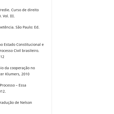
edie. Curso de direito
 Vol. III.
etência. São Paulo: Ed.
o Estado Constitucional e
cesso Civil brasileiro.
012
io da cooperação no
lter Klumers, 2010
 Processo – Essa
012.
tradução de Nelson