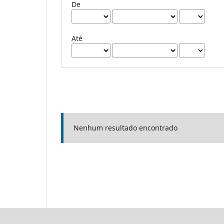
De
Até
Nenhum resultado encontrado