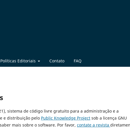
Políticas Editoriais
Contato
FAQ
s
21), sistema de código livre gratuito para a administração e a
e e distribuição pelo
Public Knowledge Project
sob a licença GNU
 saber mais sobre o software. Por favor,
contate a revista
diretamen