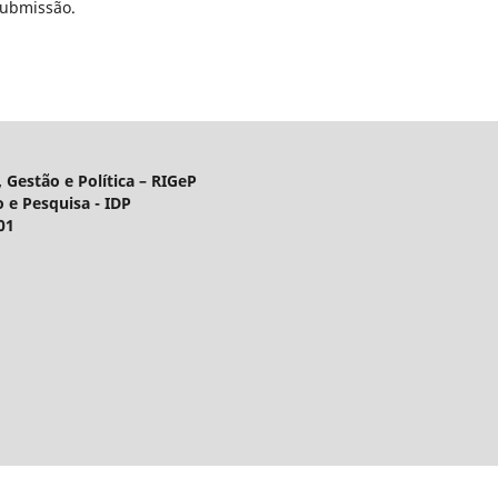
submissão.
 Gestão e Política – RIGeP
o e Pesquisa - IDP
01