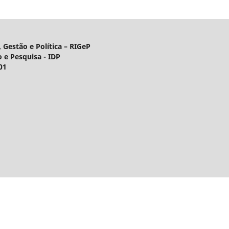
 Gestão e Política – RIGeP
o e Pesquisa - IDP
01