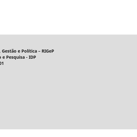
 Gestão e Política – RIGeP
o e Pesquisa - IDP
01