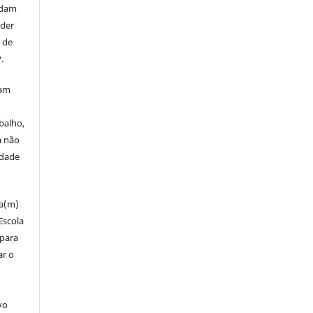
rdam
eder
s de
.
mam
balho,
a não
edade
za(m)
Escola
 para
ar o
vo