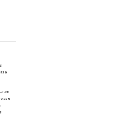
s
as a
iparam
eias e
a
s