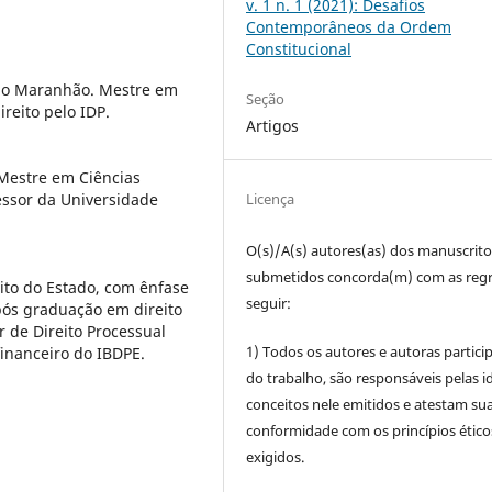
v. 1 n. 1 (2021): Desafios
Contemporâneos da Ordem
Constitucional
 do Maranhão. Mestre em
Seção
ireito pelo IDP.
Artigos
 Mestre em Ciências
Licença
essor da Universidade
O(s)/A(s) autores(as) dos manuscrito
submetidos concorda(m) com as regr
ito do Estado, com ênfase
seguir:
ós graduação em direito
 de Direito Processual
1) Todos os autores e autoras partic
financeiro do IBDPE.
do trabalho, são responsáveis pelas id
conceitos nele emitidos e atestam su
conformidade com os princípios ético
exigidos.