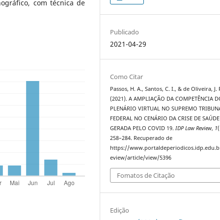
gráfico, com técnica de
Publicado
2021-04-29
Como Citar
Passos, H. A., Santos, C. I., & de Oliveira, J. 
(2021). A AMPLIAÇÃO DA COMPETÊNCIA D
PLENÁRIO VIRTUAL NO SUPREMO TRIBUN
FEDERAL NO CENÁRIO DA CRISE DE SAÚDE
GERADA PELO COVID 19.
IDP Law Review
,
1
(
258–284. Recuperado de
https://www.portaldeperiodicos.idp.edu.b
eview/article/view/5396
Fomatos de Citação
Edição