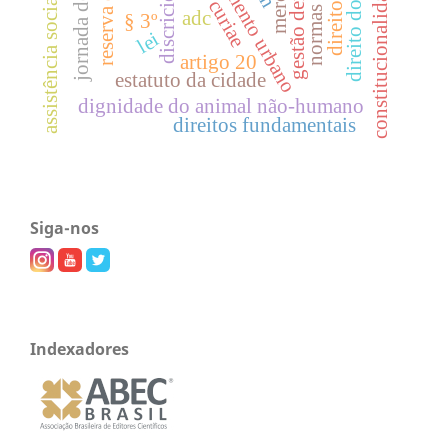
jornada de 12x36h
direito do trabalho
planejamento urbano
direito social
amici curiae
constitucionalidade
assistência social
adc
§ 3º
lei
artigo 20
estatuto da cidade
dignidade do animal não-humano
direitos fundamentais
Siga-nos
Indexadores