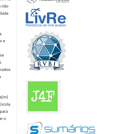
a não
edade
a,
o e
 se
s
icados
a
za(m)
Escola
 para
ar o