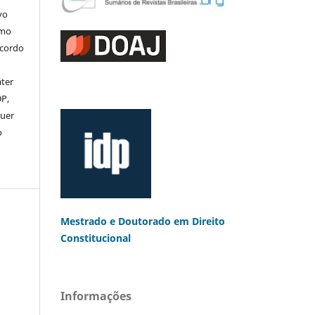
vo
omo
acordo
áter
DP,
uer
o
Mestrado e Doutorado
em Direito
Constitucional
Informações