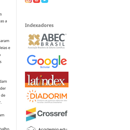
s
as a
Indexadores
iparam
eias e
a
s
rdam
eder
s de
.
mam
balho,