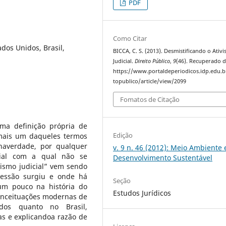
PDF
Como Citar
ados Unidos, Brasil,
BICCA, C. S. (2013). Desmistificando o Ativ
Judicial.
Direito Público
,
9
(46). Recuperado 
https://www.portaldeperiodicos.idp.edu.b
topublico/article/view/2099
Fomatos de Citação
uma definição própria de
Edição
 mais um daqueles termos
 naverdade, por qualquer
v. 9 n. 46 (2012): Meio Ambiente 
cial com a qual não se
Desenvolvimento Sustentável
vismo judicial” vem sendo
ressão surgiu e onde há
Seção
um pouco na história do
Estudos Jurídicos
onceituações modernas de
idos quanto no Brasil,
as e explicandoa razão de