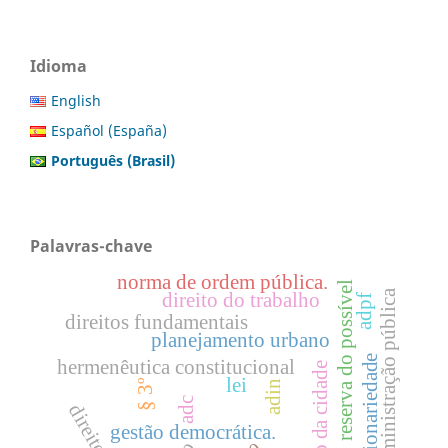
Idioma
English
Español (España)
Português (Brasil)
Palavras-chave
norma de ordem pública.
reserva do possível
administração pública
direito do trabalho
adpf
direitos fundamentais
planejamento urbano
discricionariedade
hermenêutica constitucional
estatuto da cidade
lei
§ 3º
adin
adc
gestão democrática.