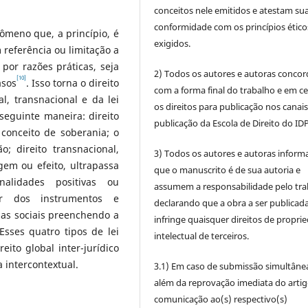
conceitos nele emitidos e atestam su
conformidade com os princípios ético
ômeno que, a princípio, é
exigidos.
 referência ou limitação a
por razões práticas, seja
2) Todos os autores e autoras conco
[10]
asos
. Isso torna o direito
com a forma final do trabalho e em c
al, transnacional e da lei
os direitos para publicação nos canai
seguinte maneira: direito
publicação da Escola de Direito do IDP
 conceito de soberania; o
o; direito transnacional,
3) Todos os autores e autoras infor
gem ou efeito, ultrapassa
que o manuscrito é de sua autoria e
nalidades positivas ou
assumem a responsabilidade pelo tra
er dos instrumentos e
declarando que a obra a ser publicad
rmas sociais preenchendo a
infringe quaisquer direitos de propri
 Esses quatro tipos de lei
intelectual de terceiros.
ito global inter-jurídico
intercontextual.
3.1) Em caso de submissão simultâne
além da reprovação imediata do artig
comunicação ao(s) respectivo(s)