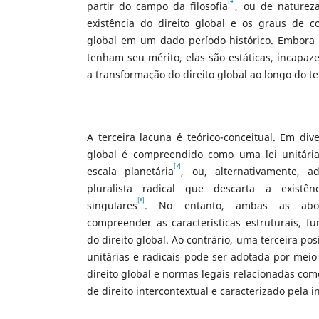
[4]
partir do campo da filosofia
, ou de naturez
existência do direito global e os graus de c
global em um dado período histórico. Embora
tenham seu mérito, elas são estáticas, incapaze
a transformação do direito global ao longo do 
A terceira lacuna é teórico-conceitual. Em dive
global é compreendido como uma lei unitár
[7]
escala planetária
, ou, alternativamente, a
pluralista radical que descarta a existê
[8]
singulares
. No entanto, ambas as abo
compreender as características estruturais, fun
do direito global. Ao contrário, uma terceira po
unitárias e radicais pode ser adotada por me
direito global e normas legais relacionadas com
de direito intercontextual e caracterizado pela i