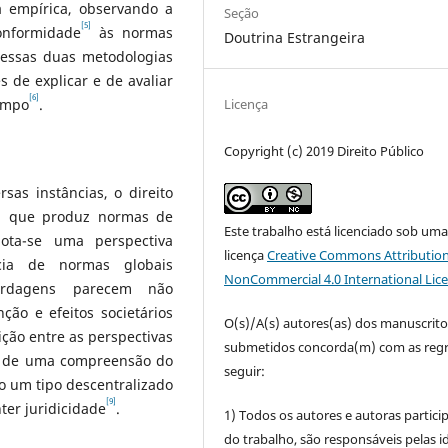
a empírica, observando a
Seção
[5]
onformidade
às normas
Doutrina Estrangeira
 essas duas metodologias
s de explicar e de avaliar
[6]
tempo
.
Licença
Copyright (c) 2019 Direito Público
rsas instâncias, o direito
ia que produz normas de
Este trabalho está licenciado sob um
dota-se uma perspectiva
licença
Creative Commons Attribution
ncia de normas globais
NonCommercial 4.0 International Lic
rdagens parecem não
ção e efeitos societários
O(s)/A(s) autores(as) dos manuscrito
sição entre as perspectivas
submetidos concorda(m) com as regr
io de uma compreensão do
seguir:
o um tipo descentralizado
[9]
nter juridicidade
.
1) Todos os autores e autoras partic
do trabalho, são responsáveis pelas id