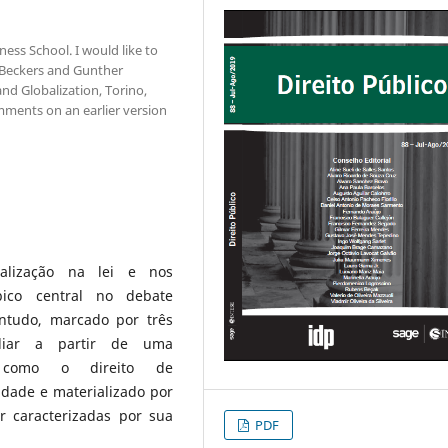
ess School. I would like to
a Beckers and Gunther
nd Globalization, Torino,
mments on an earlier version
alização na lei e nos
pico central no debate
ontudo, marcado por três
ediar a partir de uma
omo o direito de
idade e materializado por
caracterizadas por sua
PDF