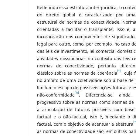
Refletindo essa estrutura inter-jurídica, o cont
do direito global é caracterizado por uma
estrutural de normas de conectividade. Norma
orientadas a facilitar o transplante, isso é, 
incorporação dos componentes de significado 
legal para outro, como, por exemplo, no caso do
das leis de investimento, lei comercial domésti
atividades missionárias no contexto das leis re
normas de conectividade, portanto, difere
[14]
clássico sobre as normas de coerência
, cuja 
no âmbito de uma coletividade sob a base de 
limitem o escopo de possíveis ações futuras e e
[15]
não-conformidade
. Diferencia-se, aind
progressivo sobre as normas como normas de p
a articulação de futuros possíveis com base
factual e o não-factual, isto é, mediante o
[1
factual, com o objetivo de acentuar a abertura
as normas de conectividade são, em outras pala