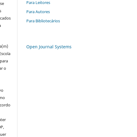
Para Leitores
 se
s
Para Autores
icados
Para Bibliotecários
a
za(m)
Open Journal Systems
Escola
 para
ar o
vo
omo
acordo
áter
DP,
uer