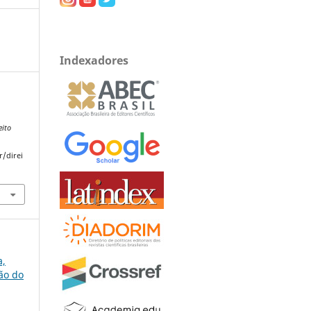
Indexadores
eito
r/direi
a,
ção do