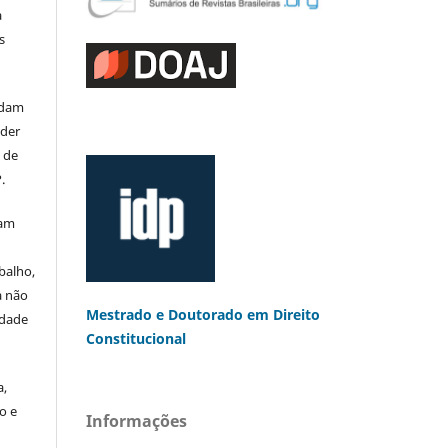
a
s
rdam
eder
s de
.
mam
balho,
a não
Mestrado e Doutorado
em Direito
edade
Constitucional
a,
o e
Informações