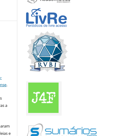
a
-
ense
.
s
as a
iparam
eias e