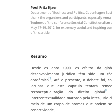
Poul Fritz Kjaer
Department of Business and Politics, Copenhagen Busin
thank the organizers and participants, especially Ann
Teubner, of the conference Societal Constitutionalism a
May 17‑19, 2012, for extremely useful and inspiring co
of this article.
Resumo
Desde os anos 1990, os efeitos da glob
desenvolvimento jurídico têm sido um tó
[1]
acadêmico
. Até o presente, o debate foi, c
lacunas que este capítulo tentará rem
[2]
reconceptualização do direito global
c
intercontextualidade marcado pela inter-juridic
meio de um corpo de normas que podem ser 
conectividade.