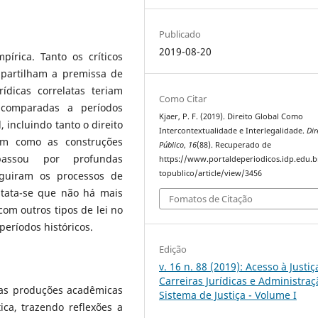
Publicado
2019-08-20
írica. Tanto os críticos
mpartilham a premissa de
dicas correlatas teriam
Como Citar
 comparadas a períodos
Kjaer, P. F. (2019). Direito Global Como
, incluindo tanto o direito
Intercontextualidade e Interlegalidade.
Dir
em como as construções
Público
,
16
(88). Recuperado de
passou por profundas
https://www.portaldeperiodicos.idp.edu.b
topublico/article/view/3456
eguiram os processos de
tata-se que não há mais
Fomatos de Citação
om outros tipos de lei no
eríodos históricos.
Edição
v. 16 n. 88 (2019): Acesso à Justiç
Carreiras Jurídicas e Administra
das produções acadêmicas
Sistema de Justiça - Volume I
ica, trazendo reflexões a