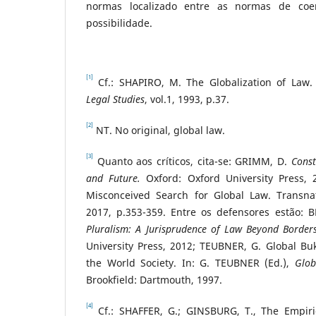
normas localizado entre as normas de co
possibilidade.
[1]
Cf.: SHAPIRO, M. The Globalization of Law
Legal Studies
, vol.1, 1993, p.37.
[2]
NT. No original, global law.
[3]
Quanto aos críticos, cita-se: GRIMM, D.
Const
and Future.
Oxford: Oxford University Press
Misconceived Search for Global Law. Transnat
2017, p.353-359. Entre os defensores estão:
Pluralism: A Jurisprudence of Law Beyond Border
University Press, 2012; TEUBNER, G. Global Buk
the World Society. In: G. TEUBNER (Ed.),
Glob
Brookfield: Dartmouth, 1997.
[4]
Cf.: SHAFFER, G.; GINSBURG, T., The Empiric