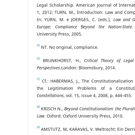
Legal Scholarship. American Journal of Internat
1, 2012; TURN, M., Introduction: Law and Compl
In: YURN, M. e JOERGES, C. (eds.),
Law and Go
Europe: Compliance Beyond the Nation-State
.
University Press, 2005.
[5]
NT. No original, compliance.
[6]
BRUNKHORST, H.,
Critical Theory of Legal
Perspectives
.London: Bloomsbury, 2014.
[7]
Cf.: HABERMAS, J.,
The Constitutionalization
the Legitimation Problems of a Constitut
Constellations
, vol. 15, issue 4, 2008, p. 444-455.
[8]
KRISCH N.,
Beyond Constitutionalism: the Plurali
Law
. Oxford: Oxford University Press, 2010.
[9]
AMSTUTZ, M. KARAVAS, V. Weltrecht: Ein Derri