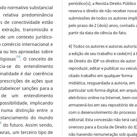
periódico(s), a Revista Direito Público
eúdo normativo substancial
reserva o direito de não receber nova
 relativa predominância
submissões de todos os autores impl
s de conectividade estão
pelo prazo de 2 (dois) anos, contado 
a extração, transmissão e
partir da data de ciência do fato.
de um contexto jurídico-
 comércio internacional e
4) Todos os autores e autoras autori
ca ou leis aprovadas sobre
a edição de seu trabalho e cede(m) à 
[13]
ligiosas
. O conceito de
de Direito do IDP os direitos de autor
ncia-se do entendimento
reproduzir, editar e publicar ou veicul
finalidade é dar coerência
citado trabalho em qualquer forma
prescrições de ações que
midiática, resguardada a autoria, em
stabelecer sanções para a
particular sob forma digital, em arqui
a, de um entendimento
eletrônico online na Internet, bem c
ossibilidade, implicando
armazená-los em seu repositório de 
 numa distinção entre o
com o desenvolvimento do processo
 distanciamento do mundo
editorial. Esta concessão não terá car
6]
do futuro. Assim sendo,
oneroso para a Escola de Direito do I
vras, um terceiro tipo de
não havendo remuneração sob qualq