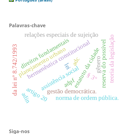
Palavras-chave
relações especiais de sujeição
teoria da legislação
direitos fundamentais
hermenêutica constitucional
reserva do possível
da lei nº 8.742/1993
planejamento urbano
estatuto da cidade
adc
gênero
lei
assistência social
§ 3º
adpf
artigo 20
gestão democrática.
adin
norma de ordem pública.
Siga-nos