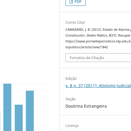
PDF
Como Citar
CAMAZANO, J. B. (2012). Estado de Alarma 
Constitución.
Direito Público
,
8
(37). Recupe
https://www.portaldeperiodicos.idp.edu.b
topublico/article/view/1842
Fomatos de Citação
Edição
v. 8 n. 37 (2011): Ativismo Judicia
Seção
Doutrina Estrangeira
Licença