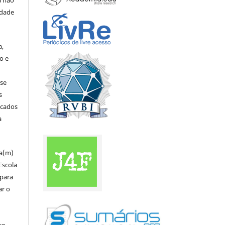
a não
edade
a,
o e
 se
s
icados
a
za(m)
Escola
 para
ar o