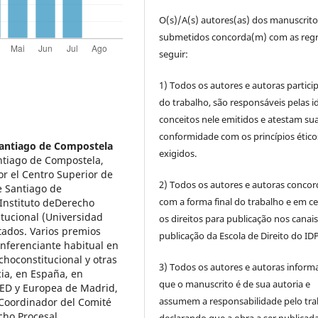
O(s)/A(s) autores(as) dos manuscrito
submetidos concorda(m) com as regr
seguir:
1) Todos os autores e autoras partic
do trabalho, são responsáveis pelas id
conceitos nele emitidos e atestam su
conformidade com os princípios ético
Santiago de Compostela
exigidos.
ntiago de Compostela,
r el Centro Superior de
2) Todos os autores e autoras conco
e Santiago de
com a forma final do trabalho e em c
 Instituto deDerecho
tucional (Universidad
os direitos para publicação nos canai
ados. Varios premios
publicação da Escola de Direito do IDP
onferenciante habitual en
choconstitucional y otras
3) Todos os autores e autoras infor
cia, en España, en
que o manuscrito é de sua autoria e
ED y Europea de Madrid,
assumem a responsabilidade pelo tra
 Coordinador del Comité
cho Procesal