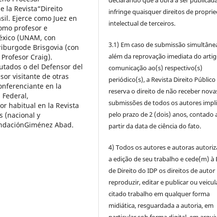
declarando que a obra a ser publicad
e la Revista“Direito
infringe quaisquer direitos de propri
sil. Ejerce como Juez en
intelectual de terceiros.
omo profesor e
México (UNAM, con
3.1) Em caso de submissão simultâne
Friburgode Brisgovia (con
além da reprovação imediata do artig
Profesor Craig).
utados o del Defensor del
comunicação ao(s) respectivo(s)
sor visitante de otras
periódico(s), a Revista Direito Público
onferenciante en la
reserva o direito de não receber nova
 Federal,
submissões de todos os autores impl
r habitual en la Revista
pelo prazo de 2 (dois) anos, contado 
 (nacional y
undaciónGiménez Abad.
partir da data de ciência do fato.
4) Todos os autores e autoras autori
a edição de seu trabalho e cede(m) à 
de Direito do IDP os direitos de autor
reproduzir, editar e publicar ou veicul
citado trabalho em qualquer forma
midiática, resguardada a autoria, em