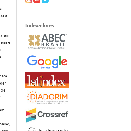
s
as a
Indexadores
iparam
eias e
a
s
rdam
eder
s de
.
mam
balho,