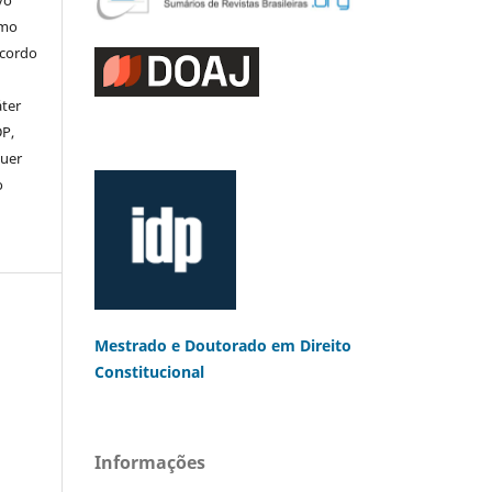
vo
omo
acordo
áter
DP,
uer
o
Mestrado e Doutorado
em Direito
Constitucional
Informações