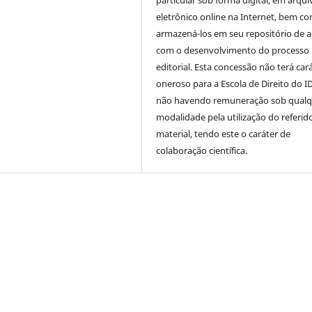
particular sob forma digital, em arqui
eletrônico online na Internet, bem c
armazená-los em seu repositório de 
com o desenvolvimento do processo
editorial. Esta concessão não terá car
oneroso para a Escola de Direito do I
não havendo remuneração sob qualq
modalidade pela utilização do referid
material, tendo este o caráter de
colaboração científica.