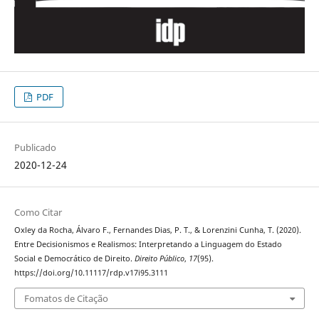
PDF
Publicado
2020-12-24
Como Citar
Oxley da Rocha, Álvaro F., Fernandes Dias, P. T., & Lorenzini Cunha, T. (2020).
Entre Decisionismos e Realismos: Interpretando a Linguagem do Estado
Social e Democrático de Direito.
Direito Público
,
17
(95).
https://doi.org/10.11117/rdp.v17i95.3111
Fomatos de Citação