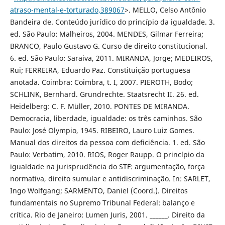
atraso-mental-e-torturado,389067
>. MELLO, Celso Antônio
Bandeira de. Conteúdo jurídico do princípio da igualdade. 3.
ed. São Paulo: Malheiros, 2004. MENDES, Gilmar Ferreira;
BRANCO, Paulo Gustavo G. Curso de direito constitucional.
6. ed. São Paulo: Saraiva, 2011. MIRANDA, Jorge; MEDEIROS,
Rui; FERREIRA, Eduardo Paz. Constituição portuguesa
anotada. Coimbra: Coimbra, t. I, 2007. PIEROTH, Bodo;
SCHLINK, Bernhard. Grundrechte. Staatsrecht II. 26. ed.
Heidelberg: C. F. Müller, 2010. PONTES DE MIRANDA.
Democracia, liberdade, igualdade: os três caminhos. São
Paulo: José Olympio, 1945. RIBEIRO, Lauro Luiz Gomes.
Manual dos direitos da pessoa com deficiência. 1. ed. São
Paulo: Verbatim, 2010. RIOS, Roger Raupp. O princípio da
igualdade na jurisprudência do STF: argumentação, força
normativa, direito sumular e antidiscriminação. In: SARLET,
Ingo Wolfgang; SARMENTO, Daniel (Coord.). Direitos
fundamentais no Supremo Tribunal Federal: balanço e
crítica. Rio de Janeiro: Lumen Juris, 2001. ______. Direito da