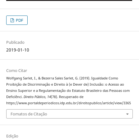
PDF
Publicado
2019-01-10
Como Citar
Wolfgang Sarlet, I., & Bezerra Sales Sarlet, G. (2019). Igualdade Como
Proibição de Discriminação e Direito à (e Dever de) Inclusão: o Acesso ao
Ensino Superior e a Regulamentação do Estatuto Brasileiro das Pessoas com
Deficiênci.
Direito Público
,
14
(78). Recuperado de
https://www.portaldeperiodicos.idp.edu.br/direitopublico/article/view/3365
Fomatos de Citação
Edição