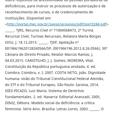
deficiências, para instruir os processos de autorização e de
reconhecimento de cursos, e de credenciamento de
instituições. Disponível em:
<
http://portal.mec.gov.br/seesp/arquivos/pdf/port3284.pdf
>.
______. TJRS, Recurso Cível nº 71004568473, 2ª Turma
Recursal Cível, Turmas Recursais, Relatora Marta Borges
Ortiz, J. 18.12.2013. ______. TJSP, Apelação nº
00196619620128260566/SP, (001966196.2012.8.26.0566), 30ª
Câmara de Direito Privado, Relator Marcos Ramos, J.
04.03.2015. CANOTILHO, J. J. Gomes; MOREIRA, Vital.
Constituição da República portuguesa anotada. 4. ed.
Coimbra: Coimbra, v. I, 2007. COSTA NETO, João. Dignidade
humana: visão do Tribunal Constitucional Federal Alemão,
do STF e do Tribunal Europeu. São Paulo: Saraiva, 2014.
DÍEZ-PICAZO, Luiz Maria. Sistema de Derechos
Fundamentales. 2. ed. Navarra: Editorial Aranzadi, 2005.
DINIZ, Débora. Modelo social da deficiência: a crítica
feminista. Série Anis. Brasília: Letras Livres, 2003. ______. O