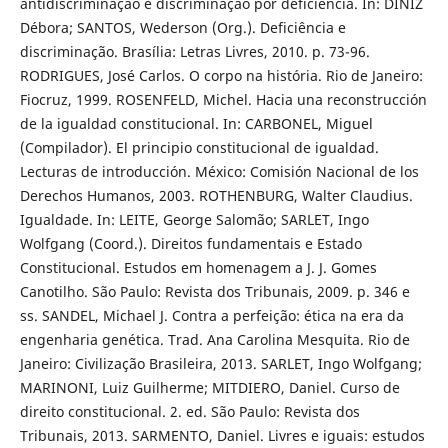
antidiscriminação e discriminação por deficiência. In: DINIZ
Débora; SANTOS, Wederson (Org.). Deficiência e
discriminação. Brasília: Letras Livres, 2010. p. 73-96.
RODRIGUES, José Carlos. O corpo na história. Rio de Janeiro:
Fiocruz, 1999. ROSENFELD, Michel. Hacia una reconstrucción
de la igualdad constitucional. In: CARBONEL, Miguel
(Compilador). El principio constitucional de igualdad.
Lecturas de introducción. México: Comisión Nacional de los
Derechos Humanos, 2003. ROTHENBURG, Walter Claudius.
Igualdade. In: LEITE, George Salomão; SARLET, Ingo
Wolfgang (Coord.). Direitos fundamentais e Estado
Constitucional. Estudos em homenagem a J. J. Gomes
Canotilho. São Paulo: Revista dos Tribunais, 2009. p. 346 e
ss. SANDEL, Michael J. Contra a perfeição: ética na era da
engenharia genética. Trad. Ana Carolina Mesquita. Rio de
Janeiro: Civilização Brasileira, 2013. SARLET, Ingo Wolfgang;
MARINONI, Luiz Guilherme; MITDIERO, Daniel. Curso de
direito constitucional. 2. ed. São Paulo: Revista dos
Tribunais, 2013. SARMENTO, Daniel. Livres e iguais: estudos