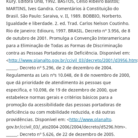
Kury. Editora UnB, 1992. BASTOS, Celso Ribeiro Bastos;
MARTINS, Ives Gandra. Comentários à Constituição do
Brasil. São Paulo: Saraiva, v. II, 1989. BOBBIO, Norberto.
Igualdade e liberdade. 2. ed. Trad. Carlos Nelson Coutinho.
Rio de Janeiro: Ediouro, 1997. BRASIL. Decreto nº 3.956, de 8
de outubro de 2001. Promulga a Convenção Interamericana
para a Eliminação de Todas as Formas de Discriminação
contra as Pessoas Portadoras de Deficiência. Disponível em:
<
http://www.planalto.gov.br/ccivil_03/decreto/2001/d3956.htm
______. Decreto nº 5.296, de 2 de dezembro de 2004.
Regulamenta as Leis nºs 10.048, de 8 de novembro de 2000,
que dá prioridade de atendimento às pessoas que
especifica, e 10.098, de 19 de dezembro de 2000, que
estabelece normas gerais e critérios básicos para a
promoção da acessibilidade das pessoas portadoras de
deficiência ou com mobilidade reduzida, e dá outras
providências. Disponível em: <
http://www.planalto
.
gov.br/ccivil_03/_ato2004-2006/2004/decreto/d5296.htm>.
______. Decreto nº 5.626, de 22 de dezembro de 2005.