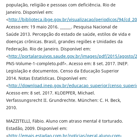
população, religião e pessoas com deficiência. Rio de
Janeiro. Disponível em:
<
http://biblioteca.ibge.gov.br/visualizacao/periodicos/94/cd_20
Acesso em: 19 maio 2016. ______. Pesquisa Nacional de
Saúde 2013. Percepção do estado de saúde, estilos de vida e
doenças crônicas. Brasil, grandes regiões e Unidades da
Federação. Rio de Janeiro. Disponível em:
<
http://portalarquivos.saude.gov.br/images/pdf/2015/agosto/
PNS-Volume-1-completo.pdf>. Acesso em: 8 set. 2017. INEP.
Legislação e documentos. Censo da Educação Superior
2014. Notas Estatísticas. Disponível em:
<
http://download.inep.gov.br/educacao_superior/censo_super
Acesso em: 8 set. 2017. KLOEPFER, Michael.
Verfassungsrecht II. Grundrechte. München: C. H. Beck,
2010.
MAZZITELLI, Fábio. Aluno com atraso mental é torturado.
Estadão, 2009. Disponível em:
<
http://emais.estadao.com.br/noticias/geral,aluno-com-