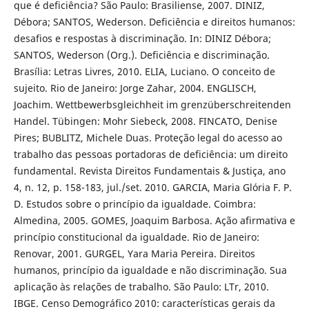
que é deficiência? São Paulo: Brasiliense, 2007. DINIZ,
Débora; SANTOS, Wederson. Deficiência e direitos humanos:
desafios e respostas à discriminação. In: DINIZ Débora;
SANTOS, Wederson (Org.). Deficiência e discriminação.
Brasília: Letras Livres, 2010. ELIA, Luciano. O conceito de
sujeito. Rio de Janeiro: Jorge Zahar, 2004. ENGLISCH,
Joachim. Wettbewerbsgleichheit im grenzüberschreitenden
Handel. Tübingen: Mohr Siebeck, 2008. FINCATO, Denise
Pires; BUBLITZ, Michele Duas. Proteção legal do acesso ao
trabalho das pessoas portadoras de deficiência: um direito
fundamental. Revista Direitos Fundamentais & Justiça, ano
4, n. 12, p. 158-183, jul./set. 2010. GARCIA, Maria Glória F. P.
D. Estudos sobre o princípio da igualdade. Coimbra:
Almedina, 2005. GOMES, Joaquim Barbosa. Ação afirmativa e
princípio constitucional da igualdade. Rio de Janeiro:
Renovar, 2001. GURGEL, Yara Maria Pereira. Direitos
humanos, princípio da igualdade e não discriminação. Sua
aplicação às relações de trabalho. São Paulo: LTr, 2010.
IBGE. Censo Demográfico 2010: características gerais da