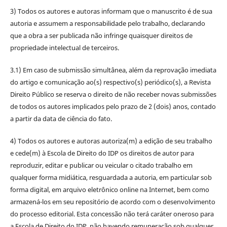
3) Todos os autores e autoras informam que o manuscrito é de sua
autoria e assumem a responsabilidade pelo trabalho, declarando
que a obra a ser publicada não infringe quaisquer direitos de
propriedade intelectual de terceiros.
3.1) Em caso de submissão simultânea, além da reprovação imediata
do artigo e comunicação ao(s) respectivo(s) periódico(s), a Revista
Direito Público se reserva o direito de não receber novas submissões
de todos os autores implicados pelo prazo de 2 (dois) anos, contado
a partir da data de ciência do fato.
4) Todos os autores e autoras autoriza(m) a edição de seu trabalho
e cede(m) à Escola de Direito do IDP os direitos de autor para
reproduzir, editar e publicar ou veicular o citado trabalho em
qualquer forma midiática, resguardada a autoria, em particular sob
forma digital, em arquivo eletrônico online na Internet, bem como
armazená-los em seu repositório de acordo com o desenvolvimento
do processo editorial. Esta concessão não terá caráter oneroso para
a Escola de Direito do IDP, não havendo remuneração sob qualquer