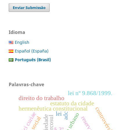
Enviar Submissão
Idioma
English
Español (España)
Português (Brasil)
Palavras-chave
lei nº 9.868/1999.
direito do trabalho
estatuto da cidade
hermenêutica constitucional
controvérsias
lei
amici curiae
adc
mercosul
§ 3º