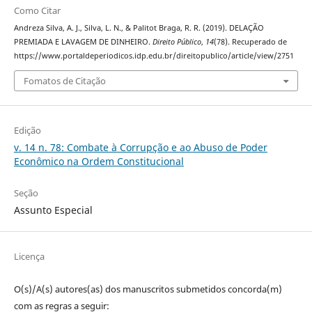
Como Citar
Andreza Silva, A. J., Silva, L. N., & Palitot Braga, R. R. (2019). DELAÇÃO
PREMIADA E LAVAGEM DE DINHEIRO.
Direito Público
,
14
(78). Recuperado de
https://www.portaldeperiodicos.idp.edu.br/direitopublico/article/view/2751
Fomatos de Citação
Edição
v. 14 n. 78: Combate à Corrupção e ao Abuso de Poder
Econômico na Ordem Constitucional
Seção
Assunto Especial
Licença
O(s)/A(s) autores(as) dos manuscritos submetidos concorda(m)
com as regras a seguir: