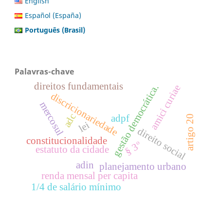
English
Español (España)
Português (Brasil)
Palavras-chave
direitos fundamentais
gestão democrática.
amici curiae
discricionariedade
mercosul
adc
adpf
artigo 20
lei
direito social
constitucionalidade
§ 3º
estatuto da cidade
adin
planejamento urbano
renda mensal per capita
1/4 de salário mínimo