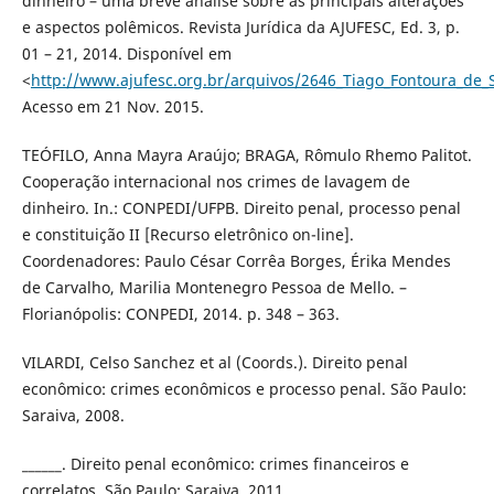
dinheiro – uma breve análise sobre as principais alterações
e aspectos polêmicos. Revista Jurídica da AJUFESC, Ed. 3, p.
01 – 21, 2014. Disponível em
<
http://www.ajufesc.org.br/arquivos/2646_Tiago_Fontoura_de_
Acesso em 21 Nov. 2015.
TEÓFILO, Anna Mayra Araújo; BRAGA, Rômulo Rhemo Palitot.
Cooperação internacional nos crimes de lavagem de
dinheiro. In.: CONPEDI/UFPB. Direito penal, processo penal
e constituição II [Recurso eletrônico on-line].
Coordenadores: Paulo César Corrêa Borges, Érika Mendes
de Carvalho, Marilia Montenegro Pessoa de Mello. –
Florianópolis: CONPEDI, 2014. p. 348 – 363.
VILARDI, Celso Sanchez et al (Coords.). Direito penal
econômico: crimes econômicos e processo penal. São Paulo:
Saraiva, 2008.
______. Direito penal econômico: crimes financeiros e
correlatos. São Paulo: Saraiva, 2011.