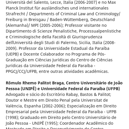
Università del Salento, Lecce, Italia (2006-2007) e no Max
Planck Institut für ausländisches und internationales
Strafrecht / Departments of Criminal Law and Criminology/
Freiburg in Breisgau / Baden-Wüttemberg, Deutschland
(Alemanha)/ MPI (2005-2006); Professor visitante no
Dipartimento di Scienze Penalistiche, Processualpenlistiche
e Criminologische della Facoltà di Giurisprudenza
dellʾUniversità degli Studi di Palermo, Sicilia, Italia (2008-
2009). Professor da Universidade Estadual da Paraíba
(UEPB) e Docente Colaborador no Programa de Pós-
Graduação em Ciências Jurídicas do Centro de Ciências
Jurídicas da Universidade Federal da Paraíba -
PPGCJ/CCJ/UFPB, entre outras atividades acadêmicas.
Rômulo Rhemo Palitot Braga,
Centro Universitário de João
Pessoa (UNIPÊ) e Universidade Federal da Paraíba (UFPB)
Advogado e sócio do Escritório Rabay, Bastos & Palitot;
Doutor e Mestre em Direito Penal pela Universitat de
València, Espanha (2002-2006); Especialização em Direito
Empresarial pela Universidade Federal da Paraíba - UFPB
(1998); Graduado em Direito pelo Centro Universitário de
João Pessoa - UNIPÊ (1995); Coordenador Acadêmico do
Mestrado em Direito e Desenvolvimento do Centro