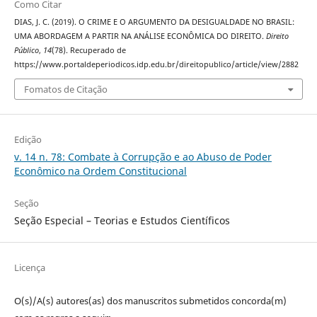
Como Citar
DIAS, J. C. (2019). O CRIME E O ARGUMENTO DA DESIGUALDADE NO BRASIL:
UMA ABORDAGEM A PARTIR NA ANÁLISE ECONÔMICA DO DIREITO.
Direito
Público
,
14
(78). Recuperado de
https://www.portaldeperiodicos.idp.edu.br/direitopublico/article/view/2882
Fomatos de Citação
Edição
v. 14 n. 78: Combate à Corrupção e ao Abuso de Poder
Econômico na Ordem Constitucional
Seção
Seção Especial – Teorias e Estudos Científicos
Licença
O(s)/A(s) autores(as) dos manuscritos submetidos concorda(m)