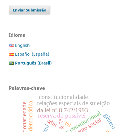
Enviar Submissão
Idioma
English
Español (España)
Português (Brasil)
Palavras-chave
constitucionalidade
gestão democrática.
relações especiais de sujeição
discricionariedade
da lei nº 8.742/1993
hermenêutica constitucional
gênero
reserva do possível
direito social
adin
§ 3º
lei