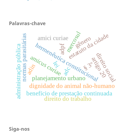
Palavras-chave
mercosul
estatuto da cidade
normas parasitárias
gênero
amici curiae
hermenêutica constitucional
adpf
administração pública
direito social
amicus curiae
artigo 20
lei
§ 3º
adin
adc
planejamento urbano
dignidade do animal não-humano
benefício de prestação continuada
direito do trabalho
Siga-nos