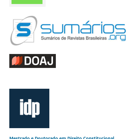
Mestrado e Doutorado
em Direito Constitucional