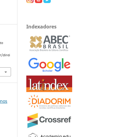
Indexadores
ito
r/direi
anos