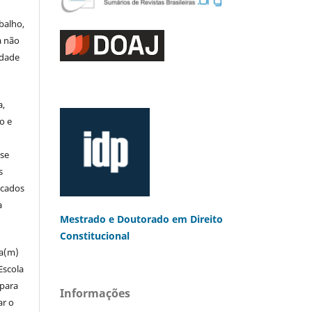
balho,
a não
edade
a,
o e
 se
s
icados
a
Mestrado e Doutorado
em Direito
Constitucional
za(m)
Escola
 para
Informações
ar o