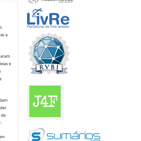
s
as a
iparam
eias e
a
s
rdam
eder
s de
.
mam