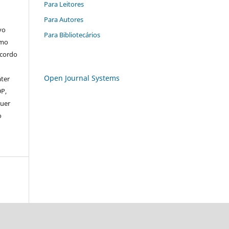
Para Leitores
Para Autores
vo
Para Bibliotecários
omo
acordo
Open Journal Systems
áter
DP,
uer
o