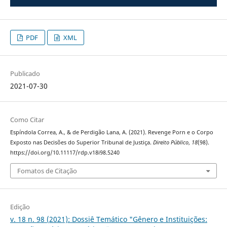
PDF
XML
Publicado
2021-07-30
Como Citar
Espíndola Correa, A., & de Perdigão Lana, A. (2021). Revenge Porn e o Corpo
Exposto nas Decisões do Superior Tribunal de Justiça.
Direito Público
,
18
(98).
https://doi.org/10.11117/rdp.v18i98.5240
Fomatos de Citação
Edição
v. 18 n. 98 (2021): Dossiê Temático "Gênero e Instituições: